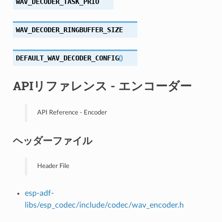
WAV_DECODER_TASK_PRIO
WAV_DECODER_RINGBUFFER_SIZE
DEFAULT_WAV_DECODER_CONFIG
(
)
APIリファレンス - エンコーダー
API Reference - Encoder
ヘッダーファイル
Header File
esp-adf-
libs/esp_codec/include/codec/wav_encoder.h