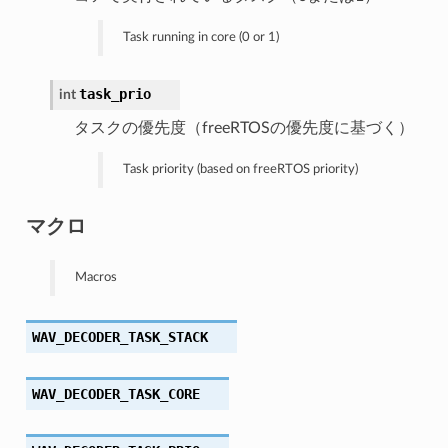
Task running in core (0 or 1)
task_prio
int
タスクの優先度（freeRTOSの優先度に基づく）
Task priority (based on freeRTOS priority)
マクロ
Macros
WAV_DECODER_TASK_STACK
WAV_DECODER_TASK_CORE