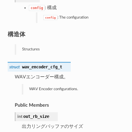
: 構成
config
: The configuration
config
構造体
Structures
wav_encoder_cfg_t
struct
WAVエンコーダー構成。
WAV Encoder configurations.
Public Members
out_rb_size
int
出力リングバッファのサイズ