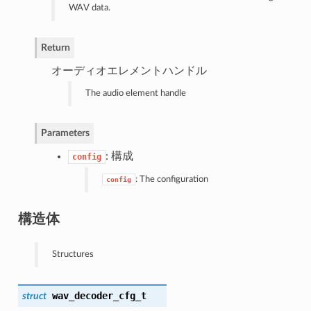
WAV data.
Return
オーディオエレメントハンドル
The audio element handle
Parameters
: 構成
config
: The configuration
config
構造体
Structures
wav_decoder_cfg_t
struct